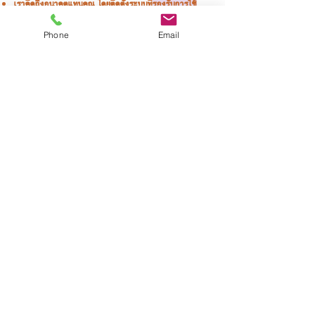
เราคิดถึงอนาคตแทนคุณ โดยติดตั้งระบบที่
รองรับการใช้
แบตเตอรี่ Lithium
เพื่อสำรองไฟฟ้าไว้ใช้ในตอนกลางคืน
Phone
Email
เมื่อคุณพร้อม ราคาแบตเตอรี่ถูกลง สามารถจัดหา
แบตเตอรี่ Lithium มาติดได้ โดยไม่ต้องเปลี่ยน Inverter ใหม่
ระบบ
Plug & Play เพิ่ม/ลด แบตเตอรี่ได้ตามใจคุณ
กดโทรเลย
ทำแบบจำลองการผลิตไฟฟ้า ให้ ฟรี
S
OLAR
C
ONTENT