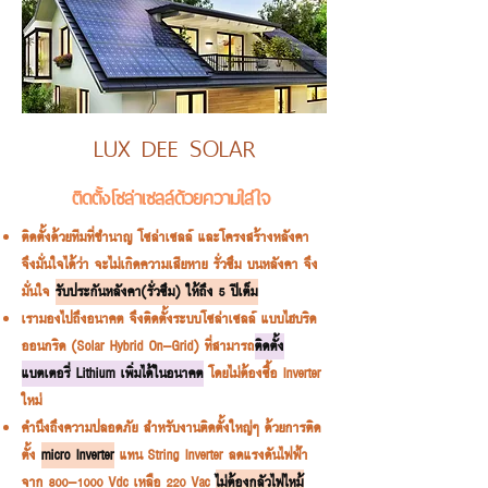
LUX DEE SOLAR
ติดตั้งโซล่าเซลล์ด้วยความใส่ใจ
ติดตั้งด้วยทีมที่ชำนาญ โซล่าเซลล์ และโครงสร้างหลังคา
จึงมั่นใจได้ว่า จะไม่เกิดความเสียหาย รั่วซึม บนหลังคา จึง
มั่นใจ
รับประกันหลังคา(รั่วซึม) ให้ถึง 5 ปีเต็ม
เรามองไปถึงอนาคต จึงติดตั้งระบบโซล่าเซลล์ แบบไฮบริด
ออนกริด (Solar Hybrid On-Grid) ที่สามารถ
ติดตั้ง
แบตเตอรี่ Lithium เพิ่มได้ในอนาคต
โดยไม่ต้องซื้อ Inverter
ใหม่
คำนึงถึงความปลอดภัย สำหรับงานติดตั้งใหญ่ๆ ด้วยการติด
ตั้ง
micro Inverter
แทน String Inverter ลดแรงดันไฟฟ้า
จาก
800-1000
Vdc เหลือ 220 Vac
ไม่ต้องกลัวไฟไหม้